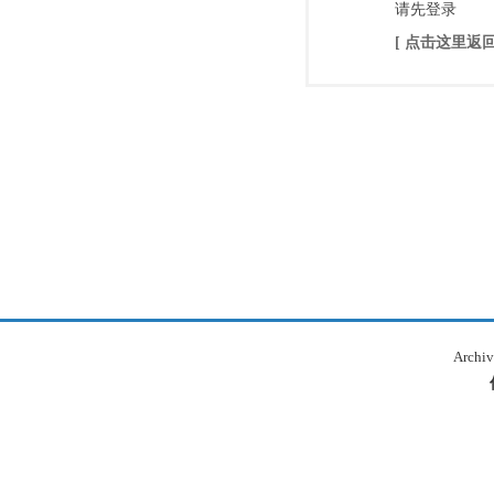
请先登录
[ 点击这里返回
Archiv