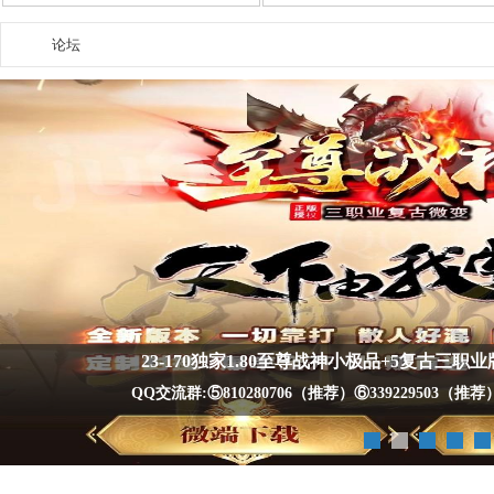
论坛
四
»
九
24-134《梦回传奇》1.70复古三职业养老客
QQ交流群:⑤810280706（推荐）⑥339229503（推荐）