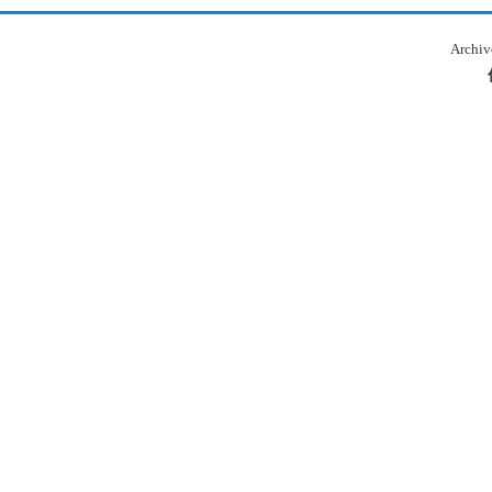
Archiv
版
本