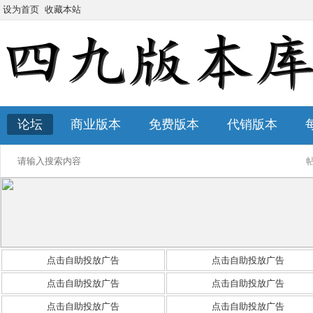
设为首页
收藏本站
论坛
商业版本
免费版本
代销版本
点击自助投放广告
点击自助投放广告
点击自助投放广告
点击自助投放广告
点击自助投放广告
点击自助投放广告