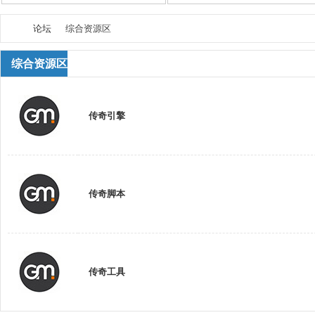
论坛
综合资源区
综合资源区
四
»
›
传奇引擎
传奇脚本
九
传奇工具