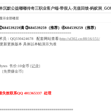
家我本沉默公益嘟嘟传奇三职业客户端-带假人-充值回馈-蚂蚁洞_GO
显示全部楼层
②684539259满 ③684539259（推荐）④684539259（推荐）
=====================================
技术员：QQ330424678 配套网站查看:
http://sf302.cn:88/16/151/
时更新更换版本 具体以本帖演示为准
Bytes
售价:
10金币
[记录]
[免费赚金币]
失效联系QQ 401365337 处理
======================================