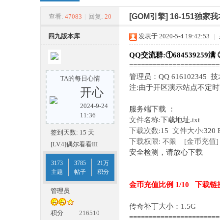
四
»
›
›
›
[GOM引擎]
16-151独
查看:
47083
|
回复:
20
四九版本库
发表于 2020-5-4 19:42:53
|
QQ交流群:①684539259满 
======================
管理员：QQ 616102345 
TA的每日心情
注:由于开区演示站点不定
开心
2024-9-24
服务端下载 ：
九
11:36
文件名称:
下载地址.txt
下载次数:
15
文件大小:
320 
签到天数: 15 天
下载权限:
[金币充值]
不限
[LV.4]偶尔看看III
安全检测，请放心下载
3173
3785
21万
主题
帖子
积分
金币充值比例 1/10 下载链接
管理员
传奇补丁大小：1.5G
版
积分
216510
======================