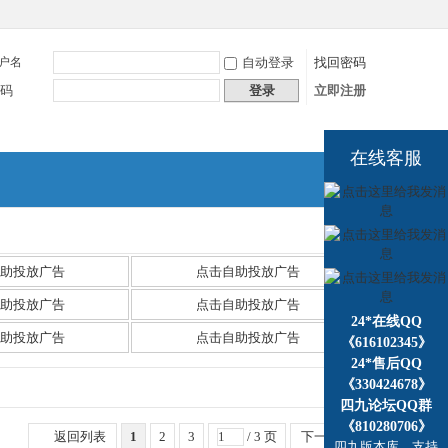
户名
自动登录
找回密码
码
登录
立即注册
在线客服
捷导
航
助投放广告
点击自助投放广告
助投放广告
点击自助投放广告
24*在线QQ
助投放广告
点击自助投放广告
《616102345》
24*售后QQ
《330424678》
四九论坛QQ群
《810280706》
返回列表
1
2
3
/ 3 页
下一页
四九版本库，支持