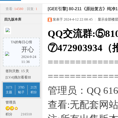
四
»
›
›
›
[GEE引擎]
80-211《原始复古》纯净
查看:
14580
|
回复:
1
四九版本库
发表于 2024-4-12 22:08:45
|
显示全部楼
QQ交流群:⑤810
TA的每日心情
⑦472903934
开心
2024-9-24
============
九
11:36
签到天数: 15 天
===========
[LV.4]偶尔看看III
管理员：QQ 616
3173
3785
21万
主题
帖子
积分
查看:无配套网
管理员
版
积分
216510