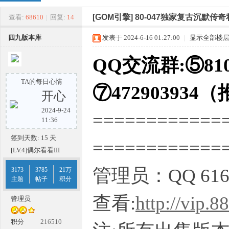
四
»
›
›
›
[GOM引擎]
80-047独家复古沉默传
查看:
68610
|
回复:
14
四九版本库
发表于 2024-6-16 01:27:00
|
显示全部楼
QQ交流群:⑤810
TA的每日心情
⑦472903934
开心
2024-9-24
============
九
11:36
签到天数: 15 天
===========
[LV.4]偶尔看看III
管理员：QQ 616
3173
3785
21万
主题
帖子
积分
查看:
http://vip.
管理员
版
积分
216510