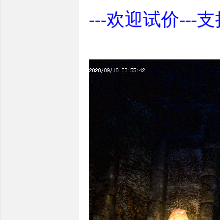
---欢迎试价---