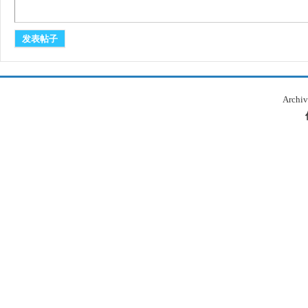
发表帖子
Archiv
本
库