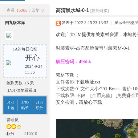
四
»
›
›
›
高清黑水城-0-1
查看:
15366
|
回复:
0
[复制链接]
四九版本库
发表于 2022-3-15 23:13:55
|
显示全部楼
欢迎广大GM提供相关素材资源，本站将
时装素材-吕布貂蝉传奇时装素材-0-1
TA的每日心情
开心
解压密码：49bbk
2024-9-24
九
11:36
素材下载 ：
文件名称:
下载地址.txt
签到天数: 15 天
下载次数:
0
文件大小:
291 Bytes
售价:
1
[LV.4]偶尔看看III
下载权限:
[金币充值]
[免费赚金币
不限
安全检测，请放心下载
3173
3785
21万
主题
帖子
积分
管理员
版
积分
216510